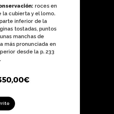
onservación:
roces en
 la cubierta y el lomo.
parte inferior de la
áginas tostadas, puntos
lgunas manchas de
a más pronunciada en
perior desde la p. 233
.
350,00
€
rrito