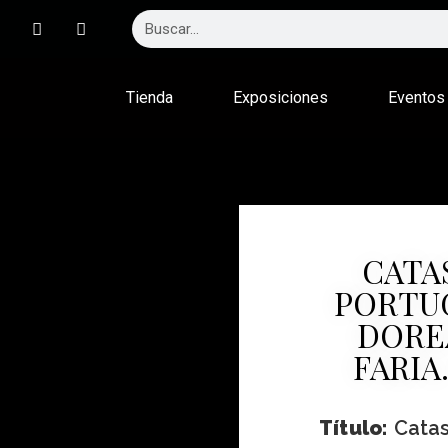
Tienda
Exposiciones
Eventos
CATA
PORTU
DORE
FARIA.
Título:
Catas