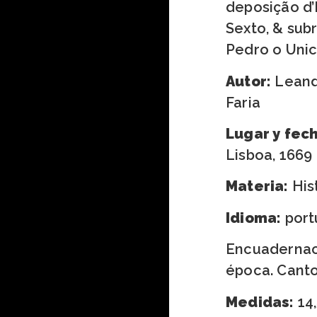
deposição d’E
Sexto, & sub
Pedro o Uni
Autor:
Leand
Faria
Lugar y fec
Lisboa, 1669
Materia:
His
Idioma:
port
Encuadernac
época. Canto
Medidas:
14,