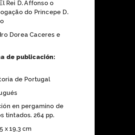
l Rei D. Affonso o
rogação do Princepe D.
co
ro Dorea Caceres e
ha de publicación:
toria de Portugal
ugués
ión en pergamino de
s tintados. 264 pp.
5 x 19,3 cm