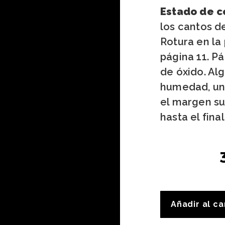
Estado de c
los cantos de
Rotura en la 
página 11. P
de óxido. A
humedad, un
el margen su
hasta el final
Añadir al ca