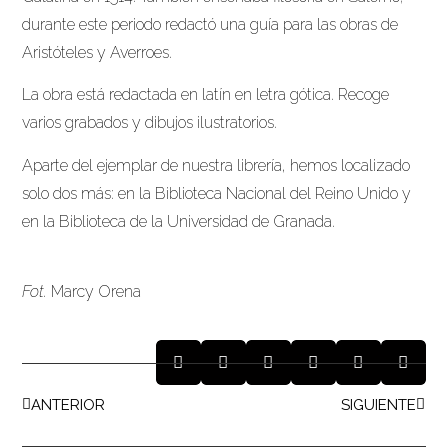
durante este periodo redactó una guía para las obras de
Aristóteles y Averroes.
La obra está redactada en latín en letra gótica. Recoge
varios grabados y dibujos ilustratorios.
Aparte del ejemplar de nuestra librería, hemos localizado
solo dos más: en la Biblioteca Nacional del Reino Unido y
en la Biblioteca de la Universidad de Granada.
Fot.
Marcy Orena
ANTERIOR
SIGUIENTE