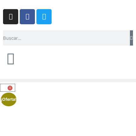
0
¡Oferta!