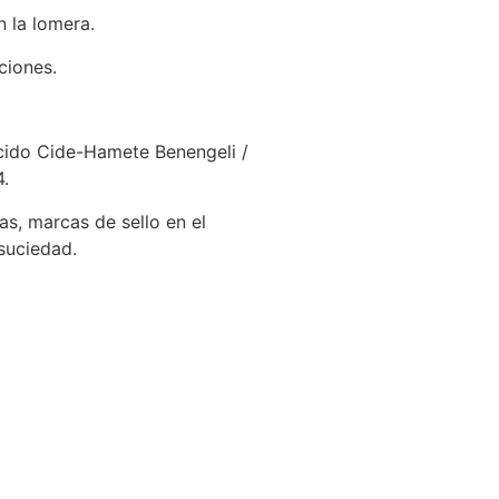
 la lomera.
ciones.
ecido Cide-Hamete Benengeli /
4.
s, marcas de sello en el
suciedad.