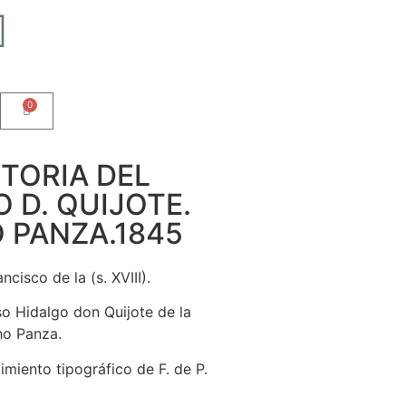
0
STORIA DEL
 D. QUIJOTE.
 PANZA.1845
cisco de la (s. XVIII).
oso Hidalgo don Quijote de la
ho Panza.
cimiento tipográfico de F. de P.