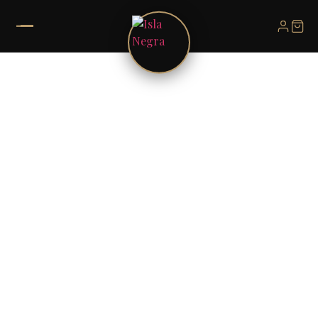
Libros y documentos antiguos
Arte contemporáneo y cristal
Isla Negra ofrece la experiencia y la poética del
libro, la sensualidad del cristal y la fuerza del
arte. Lo hace con cosas que pasan de mano en
mano, cosas con vida, con historias que contar.
Como las cosas que Pablo Neruda atesoraba en
su casa de Isla Negra.