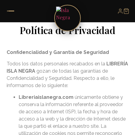
Política de Privacidad
Confidencialidad y Garantía de Seguridad
Todos los datos personales recabados en la
LIBRERÍA
ISLA NEGRA
gozan de todas las garantías de
Confidencialidad y Seguridad. Respecto a ello, le
informamos de lo siguiente:
Libreriaislanegra.com
únicamente obtiene y
conserva la información referente al proveedor
de acceso a Internet (ISP), la fecha y hora de
acceso a la web y la dirección de Internet desde
la que partió el enlace a nuestro site. La
utilización de cookies nos permite reconocerlo